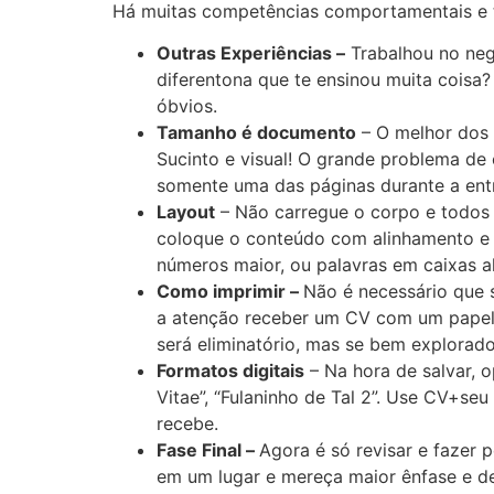
Há muitas competências comportamentais e té
Outras Experiências –
Trabalhou no negó
diferentona que te ensinou muita coisa?
óbvios.
Tamanho é documento
– O melhor dos 
Sucinto e visual! O grande problema de 
somente uma das páginas durante a entr
Layout
– Não carregue o corpo e todos o
coloque o conteúdo com alinhamento e 
números maior, ou palavras em caixas a
Como imprimir –
Não é necessário que 
a atenção receber um CV com um papel 
será eliminatório, mas se bem explorado
Formatos digitais
– Na hora de salvar, 
Vitae”, “Fulaninho de Tal 2”. Use CV+seu
recebe.
Fase Final –
Agora é só revisar e fazer
em um lugar e mereça maior ênfase e de