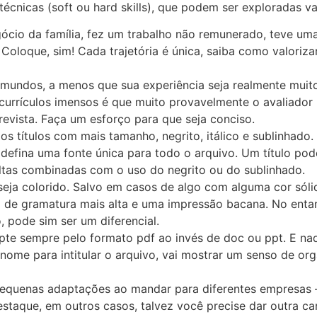
cnicas (soft ou hard skills), que podem ser exploradas va
cio da família, fez um trabalho não remunerado, teve uma 
 Coloque, sim! Cada trajetória é única, saiba como valori
mundos, a menos que sua experiência seja realmente muito 
currículos imensos é que muito provavelmente o avaliador n
evista. Faça um esforço para que seja conciso.
s títulos com mais tamanho, negrito, itálico e sublinhado.
defina uma fonte única para todo o arquivo. Um título po
ltas combinadas com o uso do negrito ou do sublinhado.
seja colorido. Salvo em casos de algo com alguma cor só
de gramatura mais alta e uma impressão bacana. No entant
, pode sim ser um diferencial.
opte sempre pelo formato pdf ao invés de doc ou ppt. E n
 nome para intitular o arquivo, vai mostrar um senso de org
 pequenas adaptações ao mandar para diferentes empresas –
staque, em outros casos, talvez você precise dar outra c