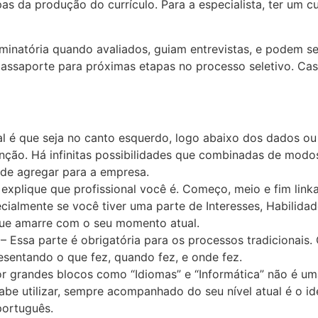
s da produção do currículo. Para a especialista, ter um cu
minatória quando avaliados, guiam entrevistas, e podem s
ssaporte para próximas etapas no processo seletivo. Caso
al é que seja no canto esquerdo, logo abaixo dos dados ou
tenção. Há infinitas possibilidades que combinadas de mod
de agregar para a empresa.
, explique que profissional você é. Começo, meio e fim li
ecialmente se você tiver uma parte de Interesses, Habilid
 que amarre com o seu momento atual.
– Essa parte é obrigatória para os processos tradicionais
esentando o que fez, quando fez, e onde fez.
 grandes blocos como “Idiomas” e “Informática” não é uma
be utilizar, sempre acompanhado do seu nível atual é o ide
 português.