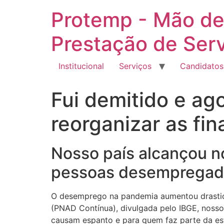
Ir
Protemp - Mão de
para
o
Prestação de Ser
conteúdo
Institucional
Serviços
Candidatos
Fui demitido e ago
reorganizar as fi
Nosso país alcançou n
pessoas desempregad
O desemprego na pandemia aumentou drastic
(PNAD Contínua), divulgada pelo IBGE, nosso
causam espanto e para quem faz parte da esta