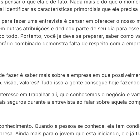
s pensar o que ela é de fato. Nada mais é do que o moment
 vai identificar as características primordiais que ele prec
para fazer uma entrevista é pensar em oferecer o nosso me
tem outras atribuições e dedicou parte de seu dia para e
po todo. Portanto, você já deve se preparar, saber como v
horário combinado demonstra falta de respeito com a empre
e fazer é saber mais sobre a empresa em que possivelment
o, visão, valores? Tudo isso a gente consegue hoje fazendo
interesse em trabalhar ali, que conhecemos o negócio e va
is seguros durante a entrevista ao falar sobre aquela com
onhecimento. Quando a pessoa se conhece, ela tem condiçõ
esa. Ainda mais para o jovem que está iniciando, ele já t