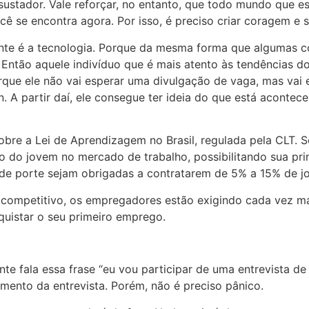
sustador. Vale reforçar, no entanto, que todo mundo que 
 se encontra agora. Por isso, é preciso criar coragem e s
e é a tecnologia. Porque da mesma forma que algumas coi
. Então aquele indivíduo que é mais atento às tendências d
que ele não vai esperar uma divulgação de vaga, mas vai e
 A partir daí, ele consegue ter ideia do que está acontece
obre a Lei de Aprendizagem no Brasil, regulada pela CLT. Se
ão do jovem no mercado de trabalho, possibilitando sua prim
de porte sejam obrigadas a contratarem de 5% a 15% de jo
ompetitivo, os empregadores estão exigindo cada vez ma
quistar o seu primeiro emprego.
e fala essa frase “eu vou participar de uma entrevista de
ento da entrevista. Porém, não é preciso pânico.