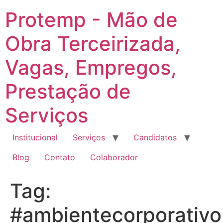
Ir
Protemp - Mão de
para
o
Obra Terceirizada,
conteúdo
Vagas, Empregos,
Prestação de
Serviços
Institucional
Serviços
Candidatos
Blog
Contato
Colaborador
Tag:
#ambientecorporativo