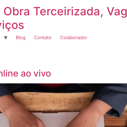
 Obra Terceirizada, Va
viços
Blog
Contato
Colaborador
line ao vivo