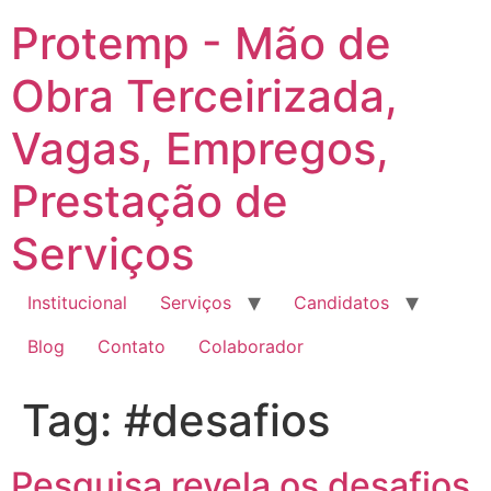
Ir
Protemp - Mão de
para
o
Obra Terceirizada,
conteúdo
Vagas, Empregos,
Prestação de
Serviços
Institucional
Serviços
Candidatos
Blog
Contato
Colaborador
Tag:
#desafios
Pesquisa revela os desafios