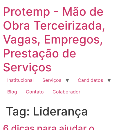
Ir
Protemp - Mão de
para
o
Obra Terceirizada,
conteúdo
Vagas, Empregos,
Prestação de
Serviços
Institucional
Serviços
Candidatos
Blog
Contato
Colaborador
Tag:
Liderança
6 dicas para ajudar o