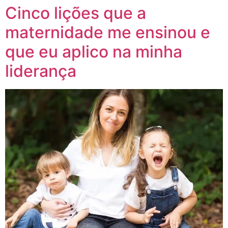
Cinco lições que a
maternidade me ensinou e
que eu aplico na minha
liderança