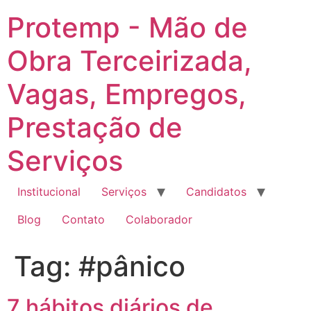
Ir
Protemp - Mão de
para
o
Obra Terceirizada,
conteúdo
Vagas, Empregos,
Prestação de
Serviços
Institucional
Serviços
Candidatos
Blog
Contato
Colaborador
Tag:
#pânico
7 hábitos diários de