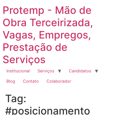
Ir
Protemp - Mão de
para
o
Obra Terceirizada,
conteúdo
Vagas, Empregos,
Prestação de
Serviços
Institucional
Serviços
Candidatos
Blog
Contato
Colaborador
Tag:
#posicionamento