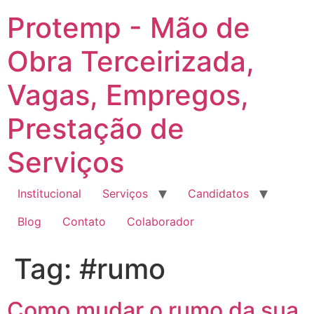
Ir
Protemp - Mão de
para
o
Obra Terceirizada,
conteúdo
Vagas, Empregos,
Prestação de
Serviços
Institucional
Serviços
Candidatos
Blog
Contato
Colaborador
Tag:
#rumo
Como mudar o rumo da sua