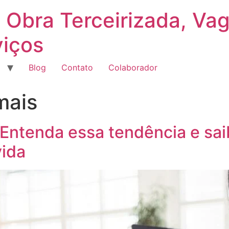
 Obra Terceirizada, Va
viços
Blog
Contato
Colaborador
mais
 Entenda essa tendência e sa
vida