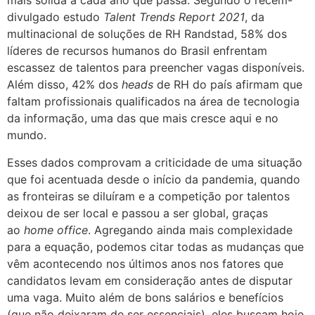
mais sólida a cada ano que passa. Segundo o recém-
divulgado estudo
Talent Trends Report 2021
, da
multinacional de soluções de RH Randstad, 58% dos
líderes de recursos humanos do Brasil enfrentam
escassez de talentos para preencher vagas disponíveis.
Além disso, 42% dos
heads
de RH do país afirmam que
faltam profissionais qualificados na área de tecnologia
da informação, uma das que mais cresce aqui e no
mundo.
Esses dados comprovam a criticidade de uma situação
que foi acentuada desde o início da pandemia, quando
as fronteiras se diluíram e a competição por talentos
deixou de ser local e passou a ser global, graças
ao
home office
. Agregando ainda mais complexidade
para a equação, podemos citar todas as mudanças que
vêm acontecendo nos últimos anos nos fatores que
candidatos levam em consideração antes de disputar
uma vaga. Muito além de bons salários e benefícios
(que não deixaram de ser essenciais), eles buscam hoje