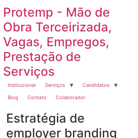
Ir
Protemp - Mão de
para
o
Obra Terceirizada,
conteúdo
Vagas, Empregos,
Prestação de
Serviços
Institucional
Serviços
Candidatos
Blog
Contato
Colaborador
Estratégia de
employer branding