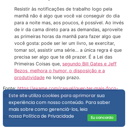
Resistir às notificações de trabalho logo pela
manhã não é algo que você vai conseguir do dia
para a noite mas, aos poucos, é possível. Ao invés
de ir da cama direto para as demandas, aproveite
as primeiras horas da manhã para fazer algo que
você gosta: pode ser ler um livro, se exercitar,
tomar sol, assistir uma série… a única regra é que
precisa ser algo que te dê prazer. É a Lei das
Primeiras Coisas que,
segundo Bill Gates e Jeff
Bezos, melhora o humor, o disposição e a
produtividade
no longo prazo.
Fonte:
https://exame.com/casual/quer-ter-mais-foco-
Este site utiliza cookies para aprimorar sua
de-espaco-para-o-seu-cerebro-funcionar/
experiência com nosso conteúdo. Para saber
mais sobre como gerenciá-los, leia
nossa
Política de Privacidade
Com as tags
#atenção
,
#foco
Eu concordo