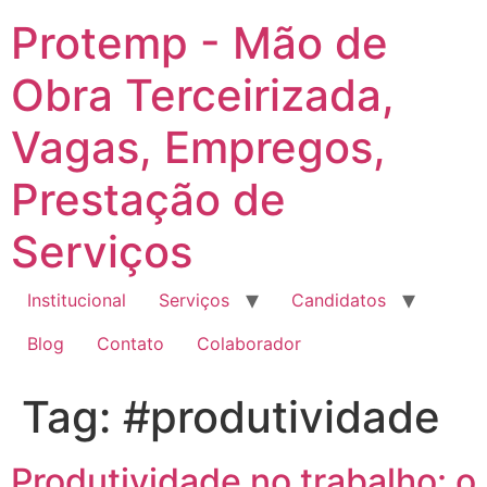
Ir
Protemp - Mão de
para
o
Obra Terceirizada,
conteúdo
Vagas, Empregos,
Prestação de
Serviços
Institucional
Serviços
Candidatos
Blog
Contato
Colaborador
Tag:
#produtividade
Produtividade no trabalho: o