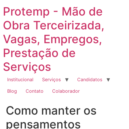
Ir
Protemp - Mão de
para
o
Obra Terceirizada,
conteúdo
Vagas, Empregos,
Prestação de
Serviços
Institucional
Serviços
Candidatos
Blog
Contato
Colaborador
Como manter os
pensamentos