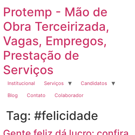
Ir
Protemp - Mão de
para
o
Obra Terceirizada,
conteúdo
Vagas, Empregos,
Prestação de
Serviços
Institucional
Serviços
Candidatos
Blog
Contato
Colaborador
Tag:
#felicidade
Gente feliz dá lucro: confira